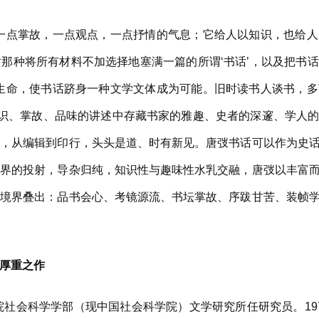
点掌故，一点观点，一点抒情的气息；它给人以知识，也给人
那种将所有材料不加选择地塞满一篇的所谓‘书话’，以及把书
性生命，使书话跻身一种文学文体成为可能。旧时读书人谈书，
知识、掌故、品味的讲述中存藏书家的雅趣、史者的深邃、学人
票，从编辑到印行，头头是道、时有新见。唐弢书话可以作为史
境界的投射，导杂归纯，知识性与趣味性水乳交融，唐弢以丰富
，境界叠出：品书会心、考镜源流、书坛掌故、序跋甘苦、装帧
厚重之作
社会科学学部（现中国社会科学院）文学研究所任研究员。19