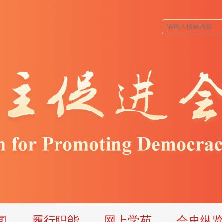
闻
履行职能
网上学苑
会史纵