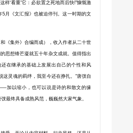
‘看重’它：必欲置之死地而后快!”慷慨激
年5月《文汇报》也被迫停刊。这一时期的文
和《集外》合编而成），收入作者从二十世
利的思想锋芒凝就五十年杂文成就。值得指出
他还在继承的基础上发展出自己的个性和风
脱这灵魂的羁绊，我至今还在挣扎。”唐弢自
——加以缩小，也可以说是诗的和散文的缘
唐弢最终具备成熟风范，巍巍然大家气象。