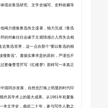
要体现在鲁迅研究、文学史编写、史料收藏等
他竭力搜集鲁迅佚文遗著，独力完成《鲁迅
崇拜的对象往往会缘于主观情感介入而失去相
走近鲁迅世界，这一点在那个“要以鲁迅的精
“读懂鲁迅”。遵循实事求是的原则，严谨也不
说过要像曹雪芹写《红楼梦》那样写一本真正
新中国同步发展，自然也打烙上明显的时代印
作其学术上的最大成果。从1961年初夏集
世。一本文学史，曲折二十年，参与写作人数之