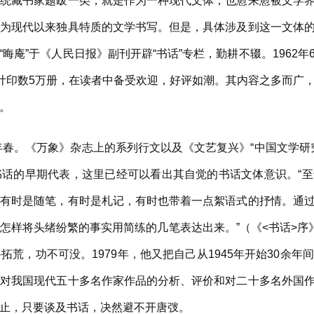
藏书家题跋一类，就是作为一种现代文体，也愈来愈被文学界
成为现代以来独具特质的文学书写。但是，具体涉及到这一文体
名“晦庵”于《人民日报》副刊开辟“书话”专栏，勤耕不辍。196
计印数5万册，在读者中备受欢迎，好评如潮。其内容之多而广
。
春。《万象》杂志上的系列行文以及《文艺复兴》“中国文学研究
书话的早期代表，这里已经可以看出其自觉的书话文体意识。“
：有时是随笔，有时是札记，有时也带着一点絮语式的抒情。通
怎样将头绪纷繁的事实用简练的几笔表达出来。”（《<书话>序》
荒，功不可没。1979年，他又把自己从1945年开始30余
弢对我国现代五十多名作家作品的分析、评价和对二十多名外国
止，只要谈及书话，决然避不开唐弢。