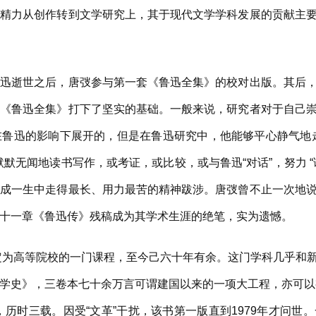
将精力从创作转到文学研究上，其于现代文学学科发展的贡献主
逝世之后，唐弢参与第一套《鲁迅全集》的校对出版。其后，
编《鲁迅全集》打下了坚实的基础。一般来说，研究者对于自己
在鲁迅的影响下展开的，但是在鲁迅研究中，他能够平心静气地
默无闻地读书写作，或考证，或比较，或与鲁迅“对话”，努力 
完成一生中走得最长、用力最苦的精神跋涉。唐弢曾不止一次地
十一章《鲁迅传》残稿成为其学术生涯的绝笔，实为遗憾。
定为高等院校的一门课程，至今己六十年有余。这门学科几乎和
学史》，三卷本七十余万言可谓建国以来的一项大工程，亦可以视
，历时三载。因受“文革”干扰，该书第一版直到1979年才问