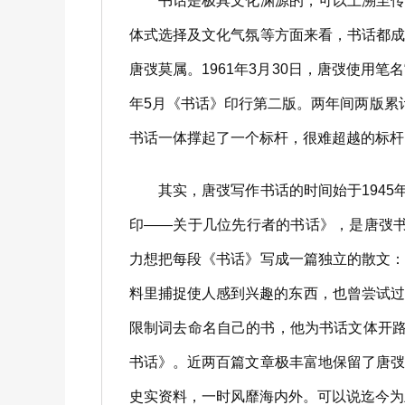
书话是极具文化渊源的，可以上溯至传统
体式选择及文化气氛等方面来看，书话都
唐弢莫属。1961年3月30日，唐弢使用笔
年5月《书话》印行第二版。两年间两版累
书话一体撑起了一个标杆，很难超越的标杆
其实，唐弢写作书话的时间始于1945年
印——关于几位先行者的书话》，是唐弢
力想把每段《书话》写成一篇独立的散文
料里捕捉使人感到兴趣的东西，也曾尝试过
限制词去命名自己的书，他为书话文体开路拓
书话》。近两百篇文章极丰富地保留了唐
史实资料，一时风靡海内外。可以说迄今为