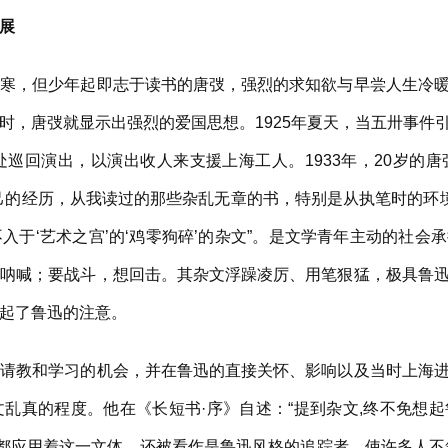
展
，但少年起即志于读书的唐弢，强烈的求知欲与早尝人生冷暖
时，唐弢就显示出强烈的爱国思想。1925年夏天，当五卅事件
巡回演出，以演出收人来支援上海工人。1933年，20岁的
己的经历，从我读过的那些杂乱无章的书，特别是从执笔时的环境
入于‘艺术之宫’的‘鸡零狗碎’的杂文”。是文学青年主动的社会
要呐喊；要战斗，想回击。其杂文浮躁凌厉、用笔狠猛，极具鲁
起了鲁迅的注意。
教和学习的机会，并在鲁迅的直接关怀、影响以及当时上海进
乱真的程度。他在《长短书·序》自述：“提到杂文,终不免想
我都应用着这一文体，还被看作是鲁迅风格的追踪者，使许多人不