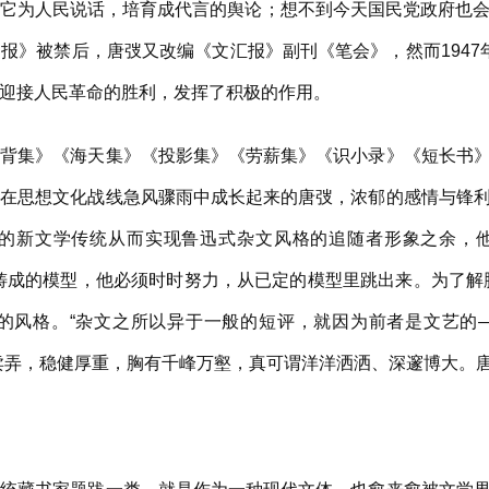
它为人民说话，培育成代言的舆论；想不到今天国民党政府也会这样
报》被禁后，唐弢又改编《文汇报》副刊《笔会》，然而1947
迎接人民革命的胜利，发挥了积极的作用。
集》《海天集》《投影集》《劳薪集》《识小录》《短长书》
。在思想文化战线急风骤雨中成长起来的唐弢，浓郁的感情与锋
的新文学传统从而实现鲁迅式杂文风格的追随者形象之余，
铸成的模型，他必须时时努力，从已定的模型里跳出来。为了解
的风格。“杂文之所以异于一般的短评，就因为前者是文艺的
卖弄，稳健厚重，胸有千峰万壑，真可谓洋洋洒洒、深邃博大。