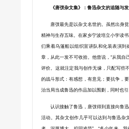
《唐弢杂文集》：鲁迅杂文的追随与发
唐弢最先是以杂文名世的。虽然出身贫寒
精神与生存五味。在家乡宁波培立小学读书
们乘着乌篷船以组织宣讲队和化装表演到处
章，从此一发不可收拾。他曾说，“从我自
评价。这就注定我与创作无缘，只配写些不
的战斗形式：有感想，有意见；要抗争，
治当局当成鲁迅的作品加以围剿，同时也引
认识接触了鲁迅，唐弢得到直接向鲁迅请
活动。其杂文创作几乎可以达到与鲁迅杂文
者，深厚博大，拟同准范”，“多少年来，