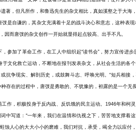
涉遗著，但凡所作，和鲁迅先生的杂文相比，真如溪壑之于大海
唐弢是自谦的，其杂文充满着十足的战斗决心和意志，这种表现在
，因而唐弢的杂文创作一开始就显得起点较高、出手不凡。
，参加了革命工作，在工人中组织起“读书会”，努力宣传进步
投身于文化救亡运动，不断地在报刊发表杂文，从社会生活的各
，或抗争现实、解剖历史，或鼓舞斗志、呼唤光明。“短兵相接
种种存在的过程中，唐弢是勇敢的、不犹豫的，袒露的是一个无
工作，积极投身于反内战、反饥饿的民主运动。1946年和柯
刊词中写道：“一年来，我们在温情和仇视之下，苦苦地支撑着
命蛀蚀人心的大大小小的磨难，我们对抗，承受，竭全力以应付