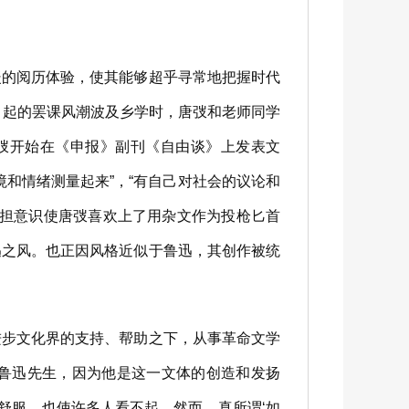
的阅历体验，使其能够超乎寻常地把握时代
引起的罢课风潮波及乡学时，唐弢和老师同学
唐弢开始在《申报》副刊《自由谈》上发表文
和情绪测量起来”，“有自己对社会的议论和
承担意识使唐弢喜欢上了用杂文作为投枪匕首
迅之风。也正因风格近似于鲁迅，其创作被统
步文化界的支持、帮助之下，从事革命文学
起鲁迅先生，因为他是这一文体的创造和发扬
舒服，也使许多人看不起。然而，真所谓‘如