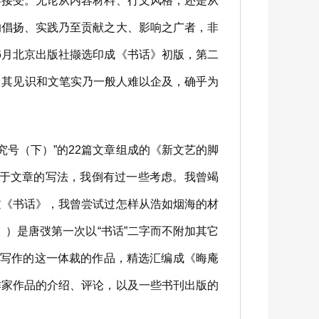
接受。无论从内容材料、行文风格，还是从
的倡扬、实践乃至贡献之大、影响之广者，非
2年6月北京出版社撷选印成《书话》初版，第二
，其见识和文笔实乃一般人难以企及，确乎为
号（下）”的22篇文章组成的《新文艺的脚
至于文章的写法，我倒有过一些考虑。我曾竭
过《书话》，我曾尝试过怎样从浩如烟海的材
）是唐弢第一次以“书话”二字而不附加其它
年间写作的这一体裁的作品，精选汇编成《晦庵
作家作品的介绍、评论，以及一些书刊出版的