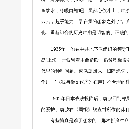
鱼饮水，冷暖自知’吧，虽然心仪斗士，时
云云，超乎能力，早在我的想象之外了”。
化、重新组合的历史时期是明智的、正确的
1935年，他在中共地下党组织的领导下
岛”上海，唐弢冒着生命危险，仍然积极
代里的种种问题。或涤荡蛆沫、扫除蝇矢
作用。”《我与杂文代序》在声讨不合理的
1945年日本战败投降后，唐弢回到邮局
的爱护。唐弢在《周报》被查封所作的休
——有些简直是难于想象的，那种折磨生