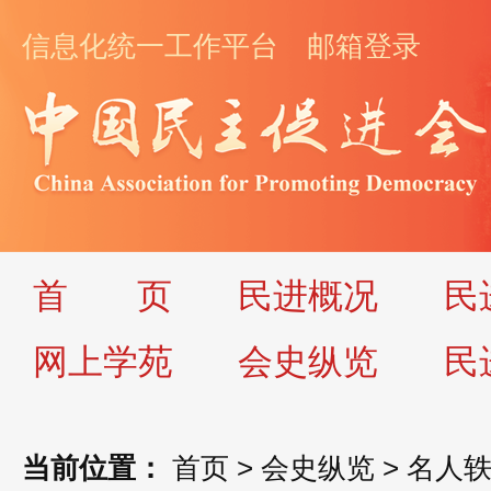
信息化统一工作平台
邮箱登录
首
页
民进概况
民
网上学苑
会史纵览
民
当前位置：
首页
>
会史纵览
>
名人