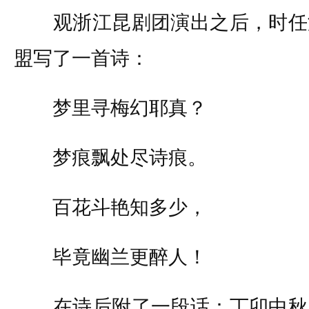
观浙江昆剧团演出之后，时任
盟写了一首诗：
梦里寻梅幻耶真？
梦痕飘处尽诗痕。
百花斗艳知多少，
毕竟幽兰更醉人！
在诗后附了一段话：丁卯中秋