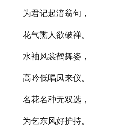
为君记起涪翁句，
花气熏人欲破禅。
水袖风裳鹤舞姿，
高吟低唱凤来仪。
名花名种无双选，
为乞东风好护持。