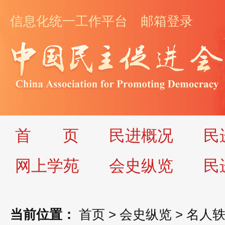
信息化统一工作平台
邮箱登录
首
页
民进概况
民
网上学苑
会史纵览
民
当前位置：
首页
>
会史纵览
>
名人