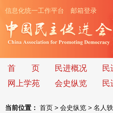
信息化统一工作平台
邮箱登录
首
页
民进概况
民
网上学苑
会史纵览
民
当前位置：
首页
>
会史纵览
>
名人