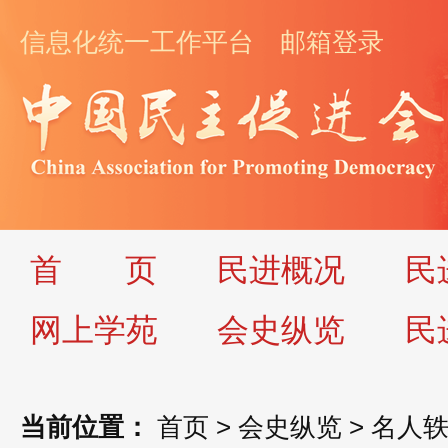
信息化统一工作平台
邮箱登录
首
页
民进概况
民
网上学苑
会史纵览
民
当前位置：
首页
>
会史纵览
>
名人