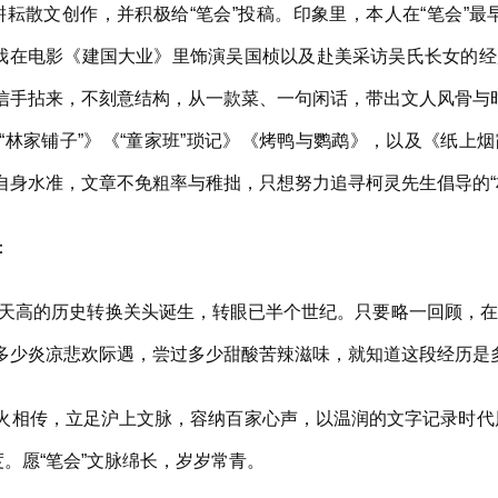
散文创作，并积极给“笔会”投稿。印象里，本人在“笔会”最
述我在电影《建国大业》里饰演吴国桢以及赴美采访吴氏长女的
，信手拈来，不刻意结构，从一款菜、一句闲话，带出文人风骨与时
与“林家铺子”》《“童家班”琐记》《烤鸭与鹦鹉》，以及《纸上
于自身水准，文章不免粗率与稚拙，只想努力追寻柯灵先生倡导的“
：
急天高的历史转换关头诞生，转眼已半个世纪。只要略一回顾，在
过多少炎凉悲欢际遇，尝过多少甜酸苦辣滋味，就知道这段经历是
火相传，立足沪上文脉，容纳百家心声，以温润的文字记录时代
。愿“笔会”文脉绵长，岁岁常青。