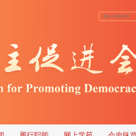
闻
履行职能
网上学苑
会史纵