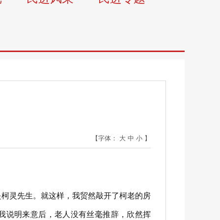
【字体：
大
中
小
】
是柯灵先生。就这样，我贸然敲开了柯老的房
。我说明来意后，老人没有丝毫推辞，欣然挥