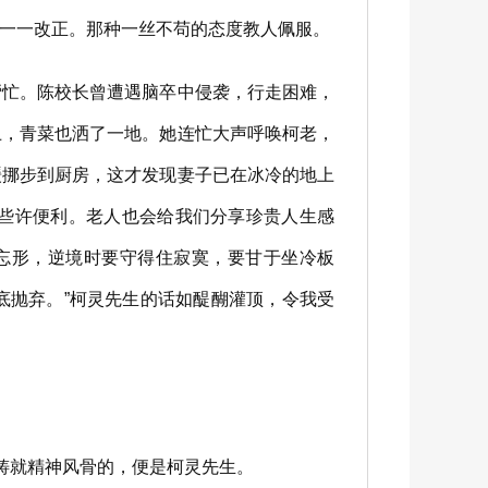
一一改正。那种一丝不苟的态度教人佩服。
忙。陈校长曾遭遇脑卒中侵袭，行走困难，
上，青菜也洒了一地。她连忙大声呼唤柯老，
缓挪步到厨房，这才发现妻子已在冰冷的地上
些许便利。老人也会给我们分享珍贵人生感
忘形，逆境时要守得住寂寞，要甘于坐冷板
底抛弃。”柯灵先生的话如醍醐灌顶，令我受
铸就精神风骨的，便是柯灵先生。