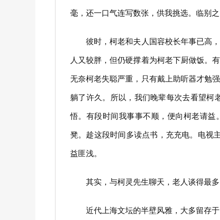
毫，还一口气连写数张，供我挑选。临别之
彼时，柯老和夫人国容校长年事已高，行
人又较胖，但仍硬撑着为柯老下厨做饭。
无奈柯老失聪严重，只有戴上助听器才勉
躺了许久。所以，我们晚辈每次去看望柯
悟。有段时间我事事不顺，便向柯老请益
凳。趁这段时间多读点书，充充电。电视
益匪浅。
其实，与柯灵先生聊天，老人谈得最多的
近代上海文坛的半壁风雅，大多留存于《