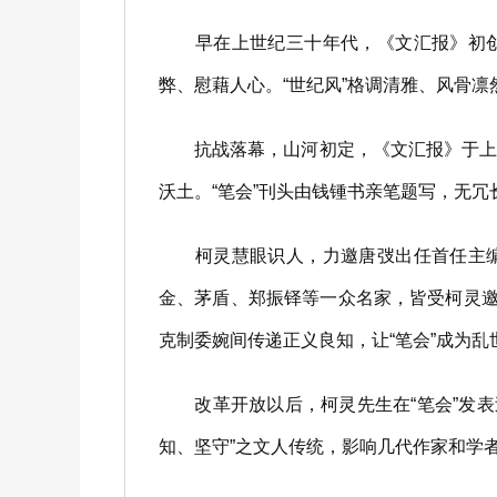
早在上世纪三十年代，《文汇报》初创之
弊、慰藉人心。“世纪风”格调清雅、风骨
抗战落幕，山河初定，《文汇报》于上海
沃土。“笔会”刊头由钱锺书亲笔题写，无
柯灵慧眼识人，力邀唐弢出任首任主编，
金、茅盾、郑振铎等一众名家，皆受柯灵邀
克制委婉间传递正义良知，让“笔会”成为
改革开放以后，柯灵先生在“笔会”发表过
知、坚守”之文人传统，影响几代作家和学