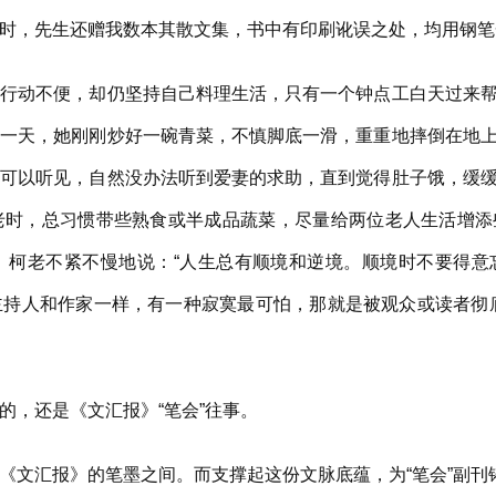
时，先生还赠我数本其散文集，书中有印刷讹误之处，均用钢笔
动不便，却仍坚持自己料理生活，只有一个钟点工白天过来帮
有一天，她刚刚炒好一碗青菜，不慎脚底一滑，重重地摔倒在地
强可以听见，自然没办法听到爱妻的求助，直到觉得肚子饿，缓
老时，总习惯带些熟食或半成品蔬菜，尽量给两位老人生活增添
。柯老不紧不慢地说：“人生总有顺境和逆境。顺境时不要得意
主持人和作家一样，有一种寂寞最可怕，那就是被观众或读者彻
，还是《文汇报》“笔会”往事。
文汇报》的笔墨之间。而支撑起这份文脉底蕴，为“笔会”副刊