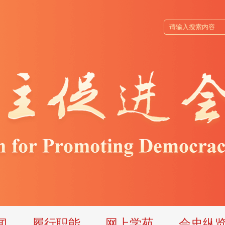
闻
履行职能
网上学苑
会史纵