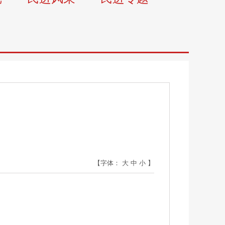
【字体：
大
中
小
】