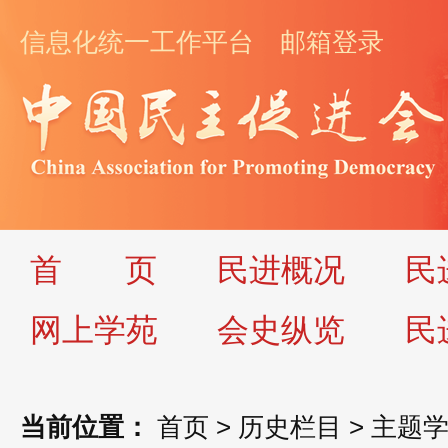
信息化统一工作平台
邮箱登录
首
页
民进概况
民
网上学苑
会史纵览
民
当前位置：
首页
>
历史栏目
>
主题