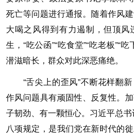
死亡等问题进行通报。随着作风建
大喝之风得到有力遏制，但顶风
生，“吃公函”“吃食堂”“吃老板”“
潜滋暗长，群众对此深恶痛绝。
“舌尖上的歪风”不断花样翻新
作风问题具有顽固性、反复性。加
子韧劲、有一颗恒心。习近平总书
八项规定，是我们党在新时代的徙