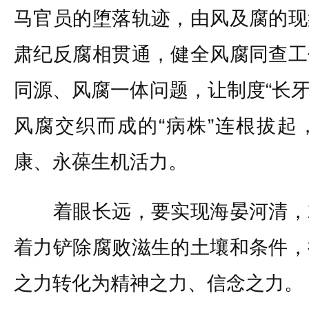
马官员的堕落轨迹，由风及腐的现
肃纪反腐相贯通，健全风腐同查工
同源、风腐一体问题，让制度“长牙
风腐交织而成的“病株”连根拔起
康、永葆生机活力。
着眼长远，要实现海晏河清，
着力铲除腐败滋生的土壤和条件，
之力转化为精神之力、信念之力。