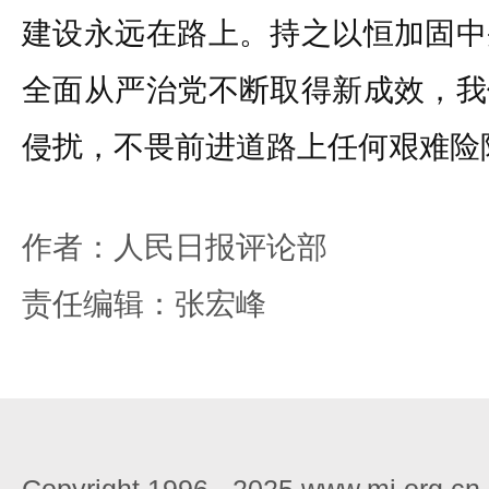
建设永远在路上。持之以恒加固中
全面从严治党不断取得新成效，我
侵扰，不畏前进道路上任何艰难险
作者：人民日报评论部
责任编辑：张宏峰