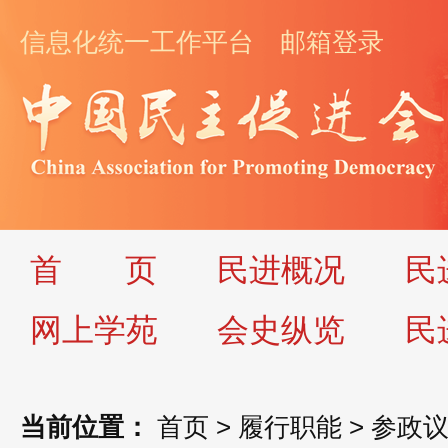
信息化统一工作平台
邮箱登录
首
页
民进概况
民
网上学苑
会史纵览
民
当前位置：
首页
>
履行职能
>
参政