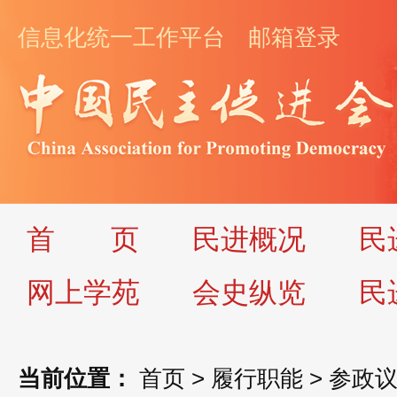
信息化统一工作平台
邮箱登录
首
页
民进概况
民
网上学苑
会史纵览
民
当前位置：
首页
>
履行职能
>
参政