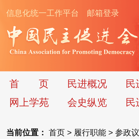
信息化统一工作平台
邮箱登录
首
页
民进概况
民
网上学苑
会史纵览
民
当前位置：
首页
>
履行职能
>
参政