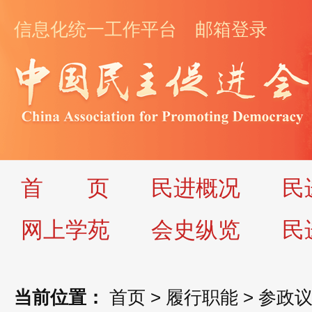
信息化统一工作平台
邮箱登录
首
页
民进概况
民
网上学苑
会史纵览
民
当前位置：
首页
>
履行职能
>
参政