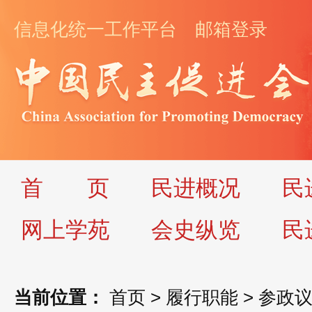
信息化统一工作平台
邮箱登录
首
页
民进概况
民
网上学苑
会史纵览
民
当前位置：
首页
>
履行职能
>
参政