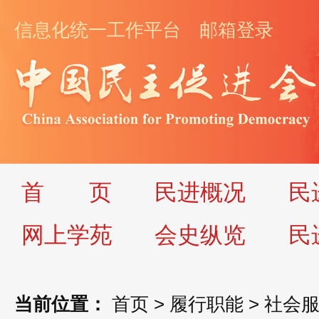
信息化统一工作平台
邮箱登录
首
页
民进概况
民
网上学苑
会史纵览
民
当前位置：
首页
>
履行职能
>
社会