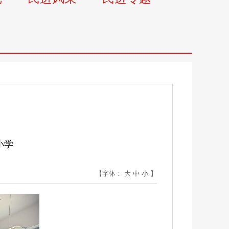
小学
【字体：
大
中
小
】