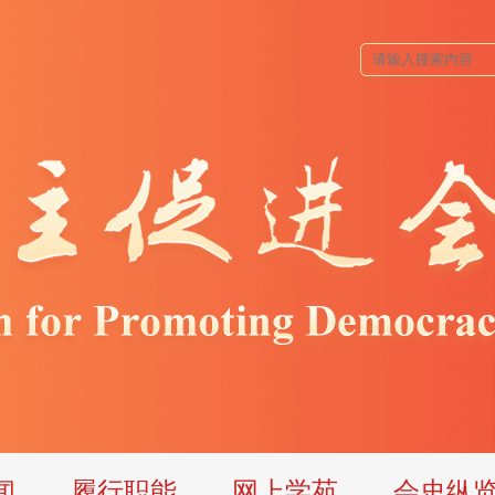
闻
履行职能
网上学苑
会史纵