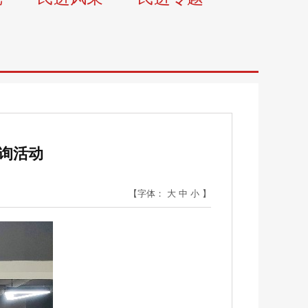
询活动
【字体：
大
中
小
】