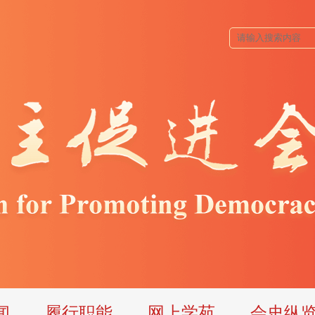
闻
履行职能
网上学苑
会史纵