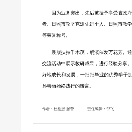
因为业务突出，先后被授予享受省政府特
者、日照市攻坚克难先进个人、日照市教
等荣誉称号。
践履扶持千木茂，躬溉催发万花芳。通过
交流活动中展示教研成果，进行经验分享
好地成长和发展，一批批毕业的优秀学子拥
孙善丽始终践行的诺言。
作者：杜盘恩 滕蕾
责任编辑：邵飞