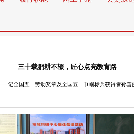
三十载躬耕不辍，匠心点亮教育路
——记全国五一劳动奖章及全国五一巾帼标兵获得者孙善