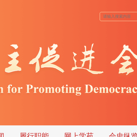
闻
履行职能
网上学苑
会史纵