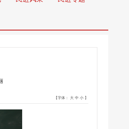
丽
【字体：
大
中
小
】