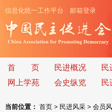
信息化统一工作平台
邮箱登录
首
页
民进概况
民
网上学苑
会史纵览
民
当前位置：
首页
>
民进风采
>
会员