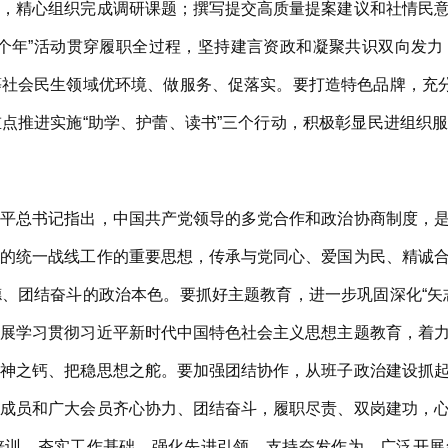
处，精心组织完成调研课题；撰写提交高质量提案建议和社情民
三个年”活动贯穿履职全过程，坚持建言资政和凝聚共识双向发
社会民生领域优环境、做服务、促落实。要打造特色品牌，充分
点推进实施“助学、护蕾、读书”三个行动，积极彰显民进组织
近平总书记指出，中国共产党领导的多党合作和政治协商制度，
党的统一战线工作的重要思想，传承与党同心、爱国为民、精诚
、团结奋斗的政治本色。要抓好主题教育，进一步巩固深化“矢
开展学习贯彻习近平新时代中国特色社会主义思想主题教育，着
精神之钙、把稳思想之舵。要加强团结协作，从班子政治建设抓
子成员和广大会员齐心协力、团结奋斗，履职尽责、双岗建功，
培训，夯实工作基础，强化先进引领，支持奋发作为，广泛开展