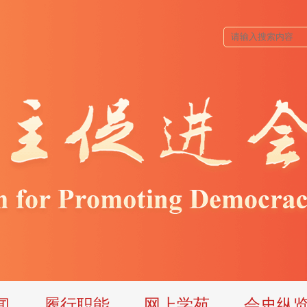
闻
履行职能
网上学苑
会史纵