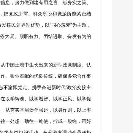
意信息，努力做到建有用之言、献务实之策、
力，把党政所需、群众所盼和党派所能紧密结
发挥民进界别优势，以“同心筑梦”为主题，
服务大局、履职有力、团结进取、奋发有为的
是从中国土壤中生长出来的新型政党制度。认
合作、敬业奉献的优良传统，确保多党合作事
志不渝跟党走、携手奋进新时代”政治交接主
力在以学铸魂、以学增智、以学正风、以学促
起，从夯实基层堡垒强起，以身作则，以上率
心往一处想，劲往一处使，拧成一股绳，画好
各级各类组织活动，充分激发调动会员积极