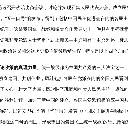
迅速召开政治协商会议，讨论并实现召集人民代表大会、成立民
。“五一口号”的发布，得到了包括中国民主促进会在内的各民
新纪元。这是我国统一战线和多党合作发展史上一件具有里程碑
主党派和无党派人士坚定地走上新民主主义和社会主义道路，标
的重大政治意义和深远历史影响依然熠熠生辉，特别是以下四个方
理论政策的真理力量。
统一战线作为中国共产党的三大法宝之一
召协商建国、共创伟业，既让包括各民主党派在内的全国人民看
取了人心，壮大了力量；既吹响了巩固和扩大人民民主统一战线
命的胜利进程，加速了新中国的建立。各民主党派积极响应中国
始终”。民进立即在香港《华商报》发表《中国民主促进会响应中共
“团结在这口号的周围，形成坚固的爱国民主统一战线”的坚决政治