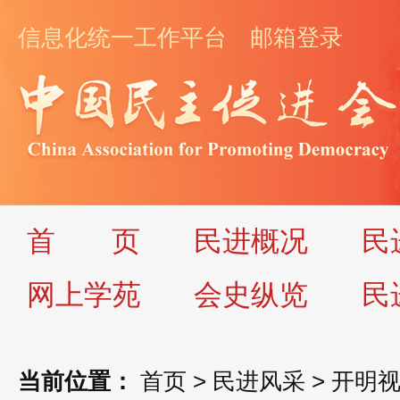
信息化统一工作平台
邮箱登录
首
页
民进概况
民
网上学苑
会史纵览
民
当前位置：
首页
>
民进风采
>
开明