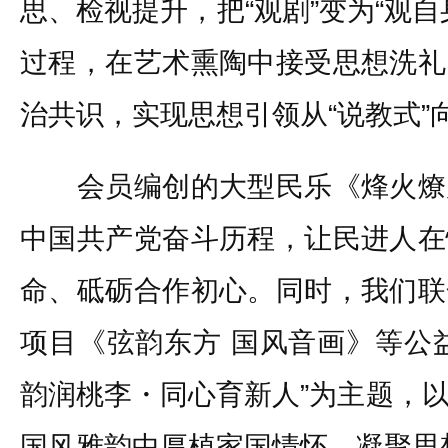
思、检视提升，把“观剧”变为“观
过程，在艺术熏陶中接受思想洗礼
治共识，实现思想引领从“说教式”
会员编创的大型民乐《烽火燎
中国共产党奋斗历程，让民进人在
命、砥砺合作初心。同时，我们联
项目《弦韵东方 国风音画》等公
韵润桃李・同心育新人”为主题，
国风雅韵中厚植家国情怀、凝聚思