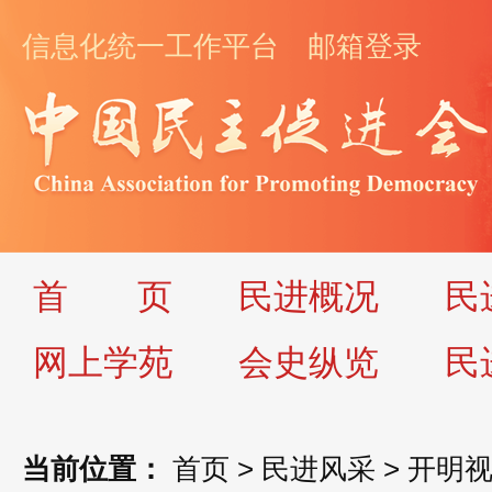
信息化统一工作平台
邮箱登录
首
页
民进概况
民
网上学苑
会史纵览
民
当前位置：
首页
>
民进风采
>
开明