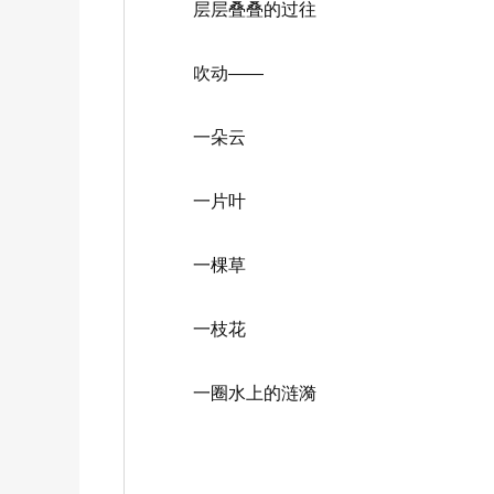
层层叠叠的过往
吹动——
一朵云
一片叶
一棵草
一枝花
一圈水上的涟漪