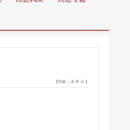
【字体：
大
中
小
】