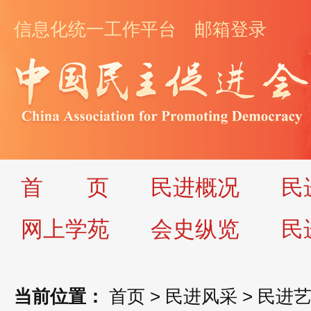
信息化统一工作平台
邮箱登录
首
页
民进概况
民
网上学苑
会史纵览
民
当前位置：
首页
>
民进风采
>
民进