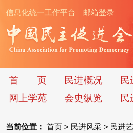
信息化统一工作平台
邮箱登录
首
页
民进概况
民
网上学苑
会史纵览
民
当前位置：
首页
>
民进风采
>
民进