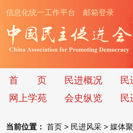
信息化统一工作平台
邮箱登录
首
页
民进概况
民
网上学苑
会史纵览
民
当前位置：
首页
>
民进风采
>
媒体