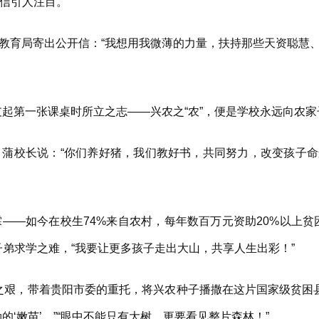
信引人注目。
县教育局寄出公开信：“我想用我微薄的力量，扶持那些天资聪慧
起第一张课桌时所立之志——兴农之“农”，便是学校永远向农家
校长说：“你们养好猪，我们教好书，共同努力，改变孩子命
—如今在校生74%来自农村，每年数百万元资助20%以上贫
子弟求学之难，“我要让更多孩子走出大山，共享人生出彩！”
之艰，带着贵阳市委的重托，将兴农种子播撒在这片国家级贫困县
的‘嫩苗’。”“眼中不能只有大树，更要看见整片森林！”