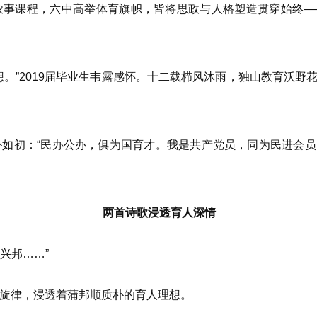
课程，六中高举体育旗帜，皆将思政与人格塑造贯穿始终—
”2019届毕业生韦露感怀。十二载栉风沐雨，独山教育沃野
初：“民办公办，俱为国育才。我是共产党员，同为民进会员
两首诗歌浸透育人深情
兴邦……”
律，浸透着蒲邦顺质朴的育人理想。