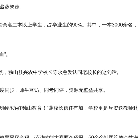
葳蕤繁茂。
名二本以上学生，占毕业生的90%。其中，一本3000余名，21
血”。
洗，独山县兴农中学校长陈永愈发认同老校长的这句话。
同步，师生互访、同考同评，资源无壁垒共享。
师能办好独山教育！”蒲校长信任有加，学校更是斥资送教师赴
育贯穿全程，劳动技能大赛两夺省冠、60余个社团绽放个性潜