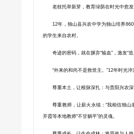
老枝托举新芽，教育绿荫在时光中愈发
12年，独山县兴农中学为独山培养8600余
的学生来自农村。
奇迹的密码，就在摒弃“输血”，激发“造
“外来的和尚不是救世主。”12年时光淬
尊重本土，让根脉深扎：与贵阳兴农深度
尊重教师，让薪火永续：“我相信独山老
开霞等本地教师“不甘躺平”的灵魂。
尊重成长，让生命成林：将思政与人格教