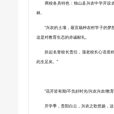
两校各具特色：独山县兴农中学开设农事
林。
“兴农的土壤，最宜栽种农村学子的梦想。
这是对教育生态的赤诚献礼。
担起名誉校长责任，蒲老校长心语质朴如
此生足矣。”
“花开皆有期/不负好时光/兴农兴农/教育
开学季，贵阳白云，兴农之歌悠扬，这旋