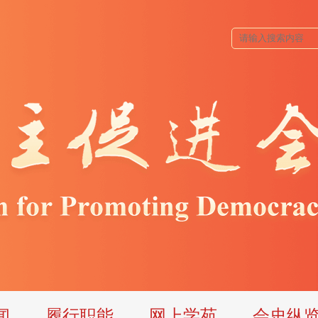
闻
履行职能
网上学苑
会史纵