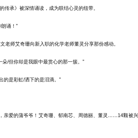
传承》被深情诵读，成为联结心灵的纽带。
朗诵！”
文老师艾奇珊向新入职的化学老师董灵分享那份感动。
朵/但你却是我眼中最赏心的那一簇。”
的是彩虹/洒下的是泪滴。”
，亲爱的蒲爷爷！艾奇珊、郁南芯、周德丽、董灵……14颗被