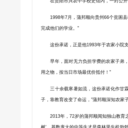
在贵阳市兴农中学校史馆内，一封公开
1998年7月，蒲邦顺向贵州66个贫困
完成他们的学业。”
这份承诺，正是他1993年于农家小院支
早年，面对无力负担学费的农家子弟，蒲
用之物，按当日市场最优价抵付！”
三十余载寒暑如流，这份承诺化作甘霖—
子，靠教育改变了命运，”蒲邦顺深知农家
2013年，72岁的蒲邦顺闻知独山教育
树’，基数庞大的中等生才是森林里生机勃勃