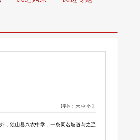
【字体：
大
中
小
】
里外，独山县兴农中学，一条同名坡道与之遥