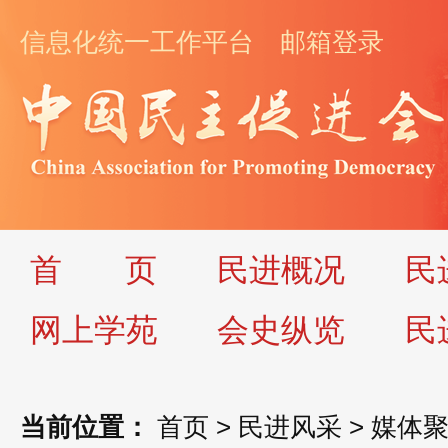
信息化统一工作平台
邮箱登录
首
页
民进概况
民
网上学苑
会史纵览
民
当前位置：
首页
>
民进风采
>
媒体