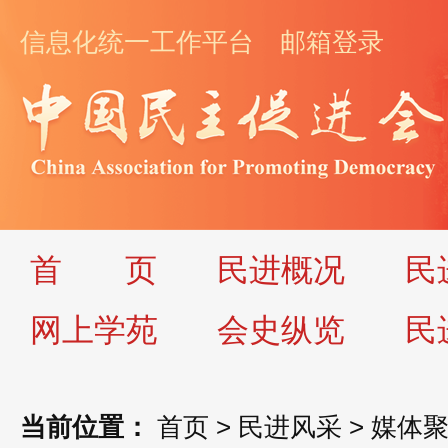
信息化统一工作平台
邮箱登录
首
页
民进概况
民
网上学苑
会史纵览
民
当前位置：
首页
>
民进风采
>
媒体