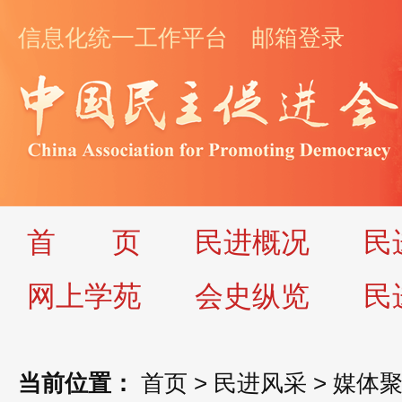
信息化统一工作平台
邮箱登录
首
页
民进概况
民
网上学苑
会史纵览
民
当前位置：
首页
>
民进风采
>
媒体