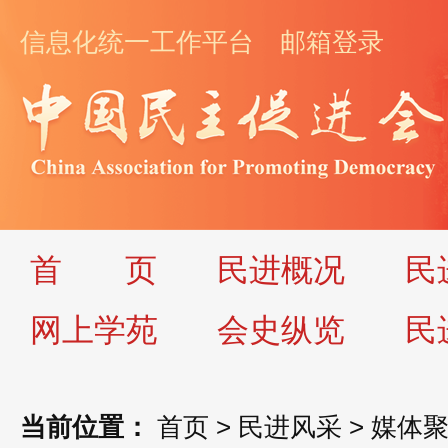
信息化统一工作平台
邮箱登录
首
页
民进概况
民
网上学苑
会史纵览
民
当前位置：
首页
>
民进风采
>
媒体