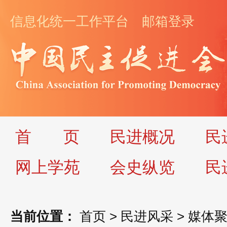
信息化统一工作平台
邮箱登录
首
页
民进概况
民
网上学苑
会史纵览
民
当前位置：
首页
>
民进风采
>
媒体