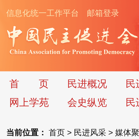
信息化统一工作平台
邮箱登录
首
页
民进概况
民
网上学苑
会史纵览
民
当前位置：
首页
>
民进风采
>
媒体