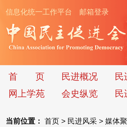
信息化统一工作平台
邮箱登录
首
页
民进概况
民
网上学苑
会史纵览
民
当前位置：
首页
>
民进风采
>
媒体