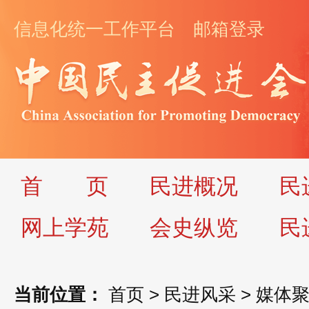
信息化统一工作平台
邮箱登录
首
页
民进概况
民
网上学苑
会史纵览
民
当前位置：
首页
>
民进风采
>
媒体