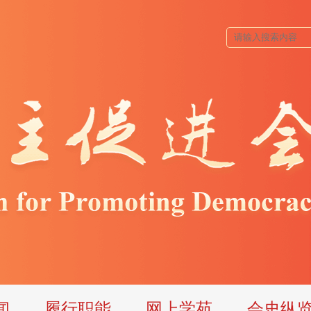
闻
履行职能
网上学苑
会史纵