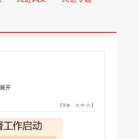
集展开
【字体：
大
中
小
】