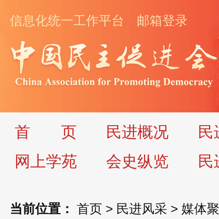
信息化统一工作平台
邮箱登录
首
页
民进概况
民
网上学苑
会史纵览
民
当前位置：
首页
>
民进风采
>
媒体