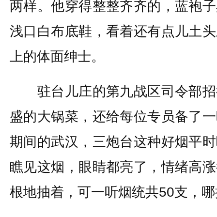
两样。他穿得整整齐齐的，蓝袍子
浅口白布底鞋，看着还有点儿土头
上的体面绅士。
驻台儿庄的第九战区司令部招
盛的大锅菜，还给每位专员备了一
期间的武汉，三炮台这种好烟平时
瞧见这烟，眼睛都亮了，情绪高涨
根地抽着，可一听烟统共50支，