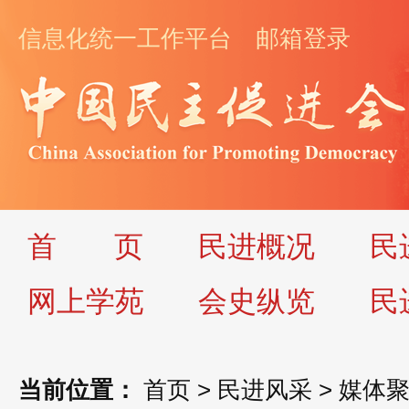
信息化统一工作平台
邮箱登录
首
页
民进概况
民
网上学苑
会史纵览
民
当前位置：
首页
>
民进风采
>
媒体