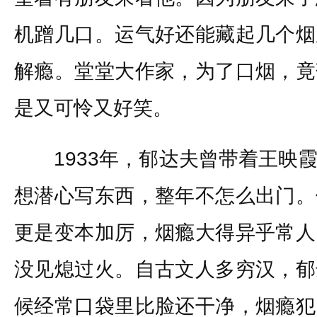
机蹭几口。运气好还能藏起几个烟
解瘾。堂堂大作家，为了口烟，竟
是又可怜又好笑。
1933年，郁达夫曾带着王映霞
想潜心写东西，整年不怎么出门。
更是变本加厉，烟瘾大得异乎常人
没见熄过火。自古文人多穷汉，郁
候经常口袋里比脸还干净，烟瘾犯