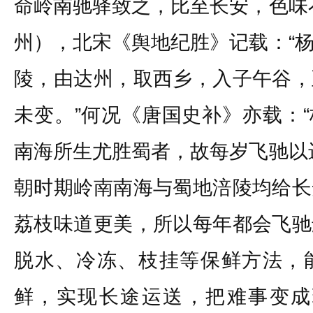
命岭南驰驿致之，比至长安，色味
州），北宋《舆地纪胜》记载：“
陵，由达州，取西乡，入子午谷，
未变。”何况《唐国史补》亦载：
南海所生尤胜蜀者，故每岁飞驰以
朝时期岭南南海与蜀地涪陵均给长
荔枝味道更美，所以每年都会飞驰
脱水、冷冻、枝挂等保鲜方法，
鲜，实现长途运送，把难事变成