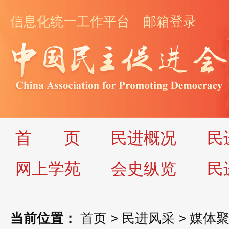
信息化统一工作平台
邮箱登录
首
页
民进概况
民
网上学苑
会史纵览
民
当前位置：
首页
>
民进风采
>
媒体