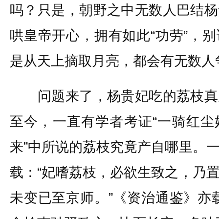
吗？只是，朝野之中无数人巴结杨
哄皇帝开心，拥有如此“功劳”，
是从天上摘取月亮，都会有无数人
问题来了，杨贵妃吃的荔枝真
至今，一直有学者考证“一骑红尘
来”中所说的荔枝究竟产自哪里。
载：“妃嗜荔枝，必欲生致之，乃
未变已至京师。”《资治通鉴》亦