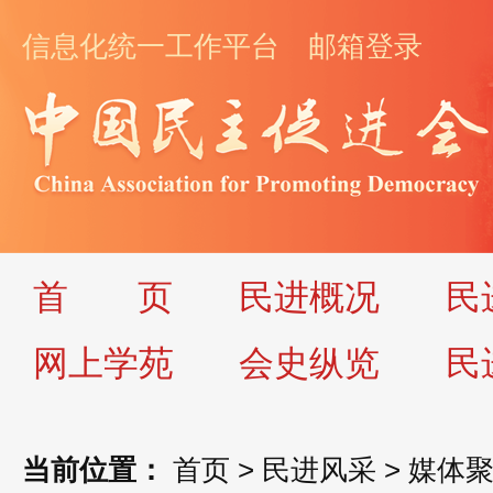
信息化统一工作平台
邮箱登录
首
页
民进概况
民
网上学苑
会史纵览
民
当前位置：
首页
>
民进风采
>
媒体