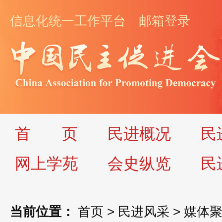
信息化统一工作平台
邮箱登录
首
页
民进概况
民
网上学苑
会史纵览
民
当前位置：
首页
>
民进风采
>
媒体