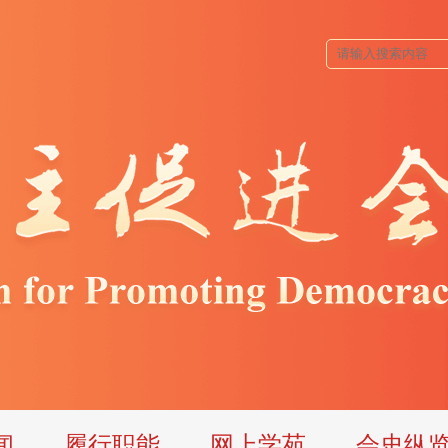
闻
履行职能
网上学苑
会史纵