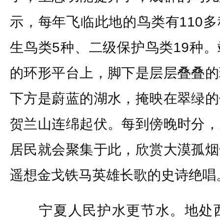
示，每年飞临此地的鸟类有110
生鸟类5种、二级保护鸟类19种
的环形平台上，脚下是层层叠叠的
下方是蔚蓝的湖水，掩映在翠绿的
贺兰山连绵起伏。每到傍晚时分，
居民就会聚集于此，欣赏大漠孤烟
遥想金戈铁马英雄长歌的史诗绝唱
宁夏人民护水更节水。地处西