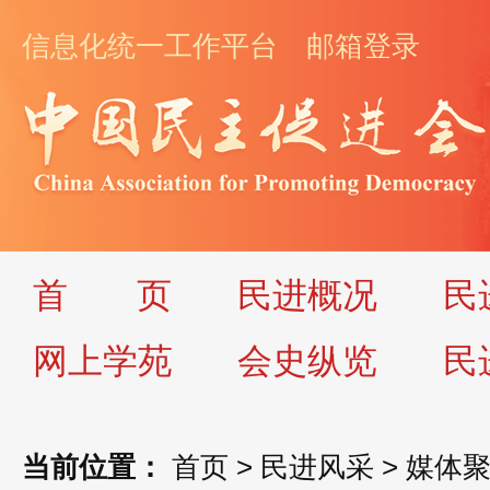
信息化统一工作平台
邮箱登录
首
页
民进概况
民
网上学苑
会史纵览
民
当前位置：
首页
>
民进风采
>
媒体