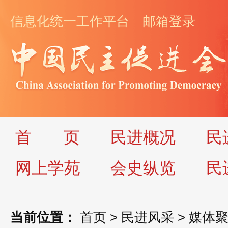
信息化统一工作平台
邮箱登录
首
页
民进概况
民
网上学苑
会史纵览
民
当前位置：
首页
>
民进风采
>
媒体