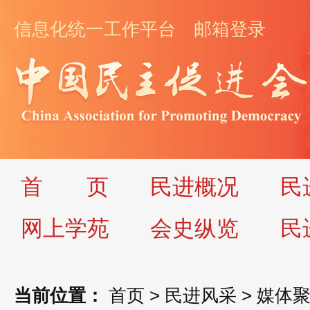
信息化统一工作平台
邮箱登录
首
页
民进概况
民
网上学苑
会史纵览
民
当前位置：
首页
>
民进风采
>
媒体