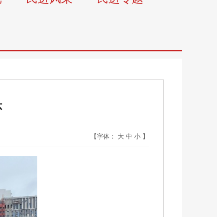
怀
【字体：
大
中
小
】