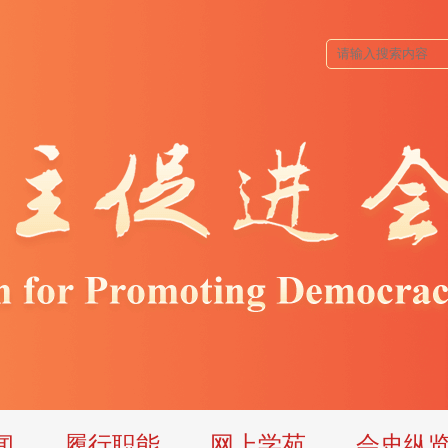
闻
履行职能
网上学苑
会史纵