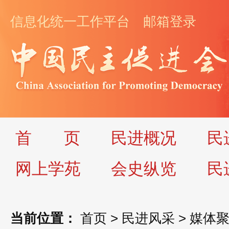
信息化统一工作平台
邮箱登录
首
页
民进概况
民
网上学苑
会史纵览
民
当前位置：
首页
>
民进风采
>
媒体