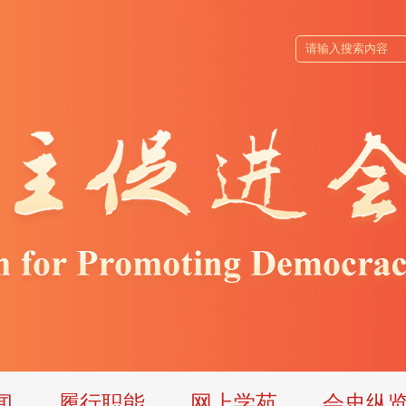
闻
履行职能
网上学苑
会史纵