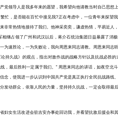
共产党领导人是我多年来的愿望，我希望向他请教当时自己思想
务繁忙，是否能在百忙中接见我?正在考虑中，一位青年来探望
恩来非常热情地接待了我们。他神采奕奕，谦虚热情，平易近人
侵略军相继占领了广州和武汉以后，蒋介石统治集团日益暴露了消
：一为速胜论，一为失败论，我向周恩来同志请教。周恩来同志
《论持久战》的观点，指出对敌作战的战略方针以及抗战必胜的
线，最后胜利一定属于我们。” 周恩来同志的讲话，如夜空北
的信念，使我进一步认识到中国共产党是真正执行全民抗战路线
充分发动群众，依靠人民的力量，坚持持久抗战，一定会取得最
妇女生活改进会驻吉安办事处回访我，并看望抗敌后援会和其