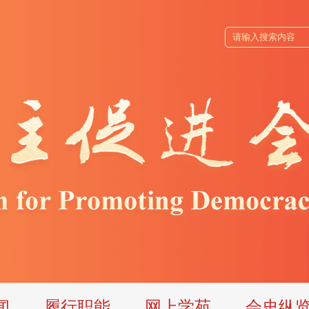
闻
履行职能
网上学苑
会史纵