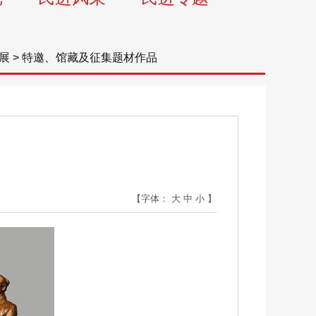
展
>
特邀、馆藏及征集题材作品
【字体：
大
中
小
】