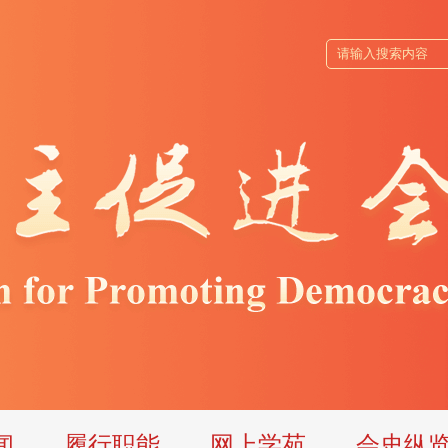
闻
履行职能
网上学苑
会史纵